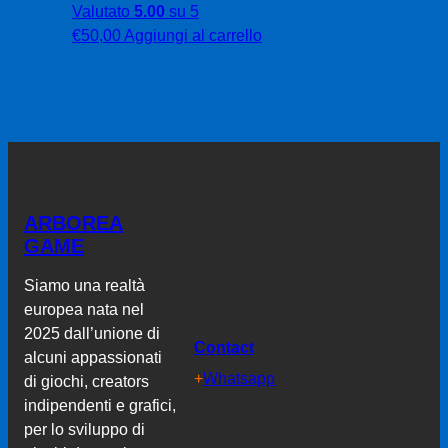
Valutato
5.00
su 5
€
50,00
Aggiungi al carrello
ARBOREA
GAME
Siamo una realtà
europea nata nel
2025 dall’unione di
Contact
alcuni appassionati
+
Whatsapp
di giochi, creators
indipendenti e grafici,
per lo sviluppo di